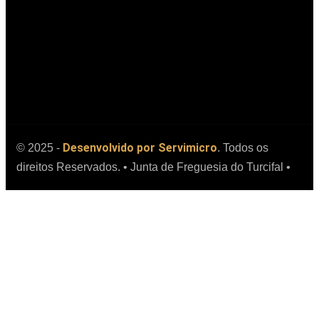
(chamada
para rede
móvel
nacional)
geral@jfturcifal.pt
Desenvolvido por Servimicro
© 2025 -
. Todos os
direitos Reservados. • Junta de Freguesia do Turcifal •