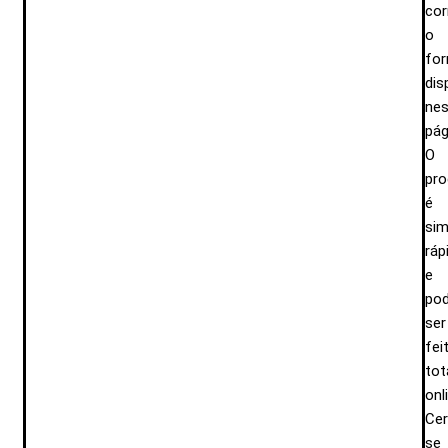
cor
o
for
dis
nes
pág
O
pr
é
sim
ráp
e
po
ser
fei
tot
onl
Cer
se