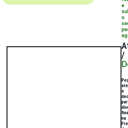
e
su
o
se
pe
ag
A
/
D
Pe
at
e
de
par
div
fin
na
Fre