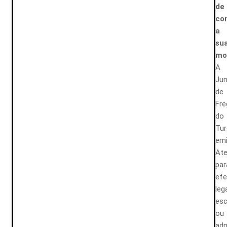
de
co
a
su
mo
A
Jun
de
Fre
do
Tur
emi
Ate
par
efe
leg
esc
ou
adm