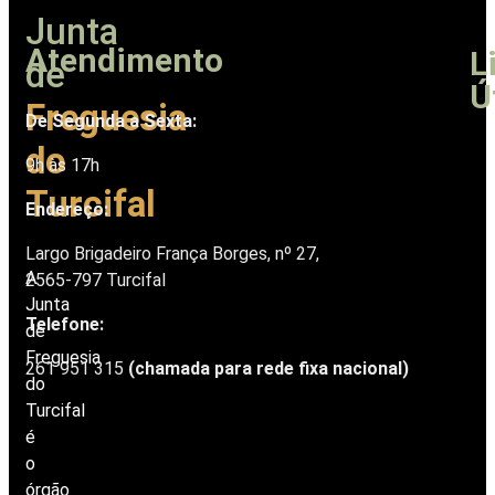
Junta
Atendimento
L
de
Ú
Freguesia
De Segunda a Sexta:
do
9h às 17h
Turcifal
Endereço:
Largo Brigadeiro França Borges, nº 27,
A
2565-797 Turcifal
Junta
Telefone
:
de
Freguesia
261 951 315
(chamada para rede fixa nacional)
do
Turcifal
é
o
órgão